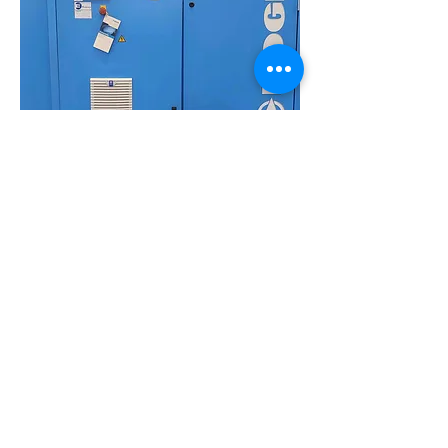
Verrijdbare zuigercompressor 275
liter/min
Capaciteit
275 liter-
min
Werkdr
uk
10 Bar