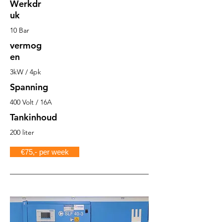
Werkdr
uk
10 Bar
vermog
en
3kW / 4pk
Spanning
400 Volt / 16A
Tankinhoud
200 liter
€75,- per week