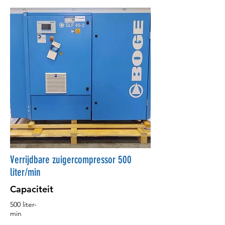
Verrijdbare zuigercompressor 500
liter/min
Capaciteit
500 liter-
min