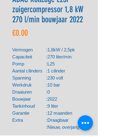
zuigercompressor 1,8 kW
270 l/min bouwjaar 2022
Price
€0.00
Vermogen
:
1,8kW / 2,5pk
Capaciteit
:
270 liter/min
Pomp
:
L25
Aantal cilinders
:
1 cilinder
Spanning
:
230 volt
Werkdruk
:
10 bar
Draaiuren
:
0
Bouwjaar
:
2022
Tankinhoud
:
9 liter
Garantie
:
12 maanden
Extra
:
Draagbaar
:
Nieuw, overjarig