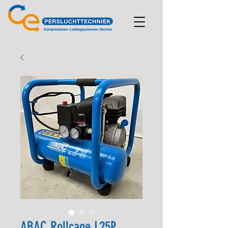
ABAC Rollcage L25P