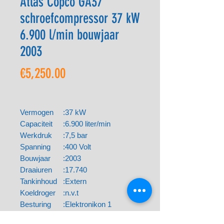
Atlas Copco GA37
schroefcompressor 37 kW
6.900 l/min bouwjaar
2003
Price
€5,250.00
Vermogen
:
37 kW
Capaciteit
:
6.900 liter/min
Werkdruk
:
7,5 bar
Spanning
:
400 Volt
Bouwjaar
:
2003
Draaiuren
:
17.740
Tankinhoud
:
Extern
Koeldroger
:
n.v.t
Besturing
:
Elektronikon 1
Garantie
:
3 maanden