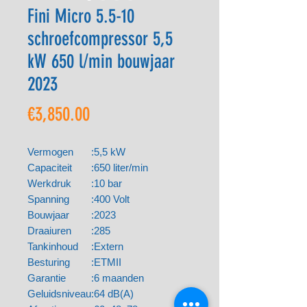
Fini Micro 5.5-10
schroefcompressor 5,5
kW 650 l/min bouwjaar
2023
Price
€3,850.00
Vermogen
:
5,5 kW
Capaciteit
:
650 liter/min
Werkdruk
:
10 bar
Spanning
:
400 Volt
Bouwjaar
:
2023
Draaiuren
:
285
Tankinhoud
:
Extern
Besturing
:
ETMII
Garantie
:
6 maanden
Geluidsniveau
:
64 dB(A)