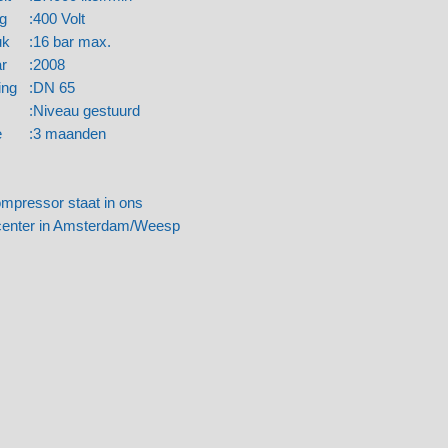
ing
:
400 Volt
ruk
:
16 bar max.
aar
:
2008
ting
:
DN 65
:
Niveau gestuurd
ie
:
3 maanden
mpressor staat in ons
center in Amsterdam/Weesp