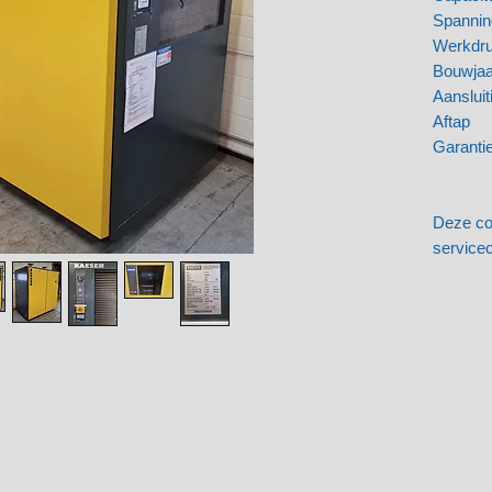
Spann
Werkd
Bouwj
Aanslui
Aftap
Garant
Deze co
service