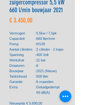
zuigercompressor 5,5 kW
660 l/min bouwjaar 2021
Prijs
€ 3.450,00
Vermogen
:
5,5kw / 7,5pk
Capaciteit
:
660 liter/min
Pomp
:
NS39
Aantal cilinders
:
2 cilinder - 2 traps
Spanning
:
400 Volt
Werkdruk
:
11 bar
Draaiuren
:
6
Bouwjaar
:
2021 (Nieuw)
Tankinhoud
:
500 liter
Garantie
:
6 maanden
Extra
:
Geluidgedempt
69 dB(A)
Nieuwprijs € 5.690,00