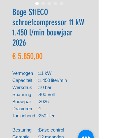
Boge S11ECO
schroefcompressor 11 kW
1.450 l/min bouwjaar
2026
Prijs
€ 5.850,00
Vermogen
:
11 kW
Capaciteit
:
1.450 liter/min
Werkdruk
:
10 bar
Spanning
:
400 Volt
Bouwjaar
:
2026
Draaiuren
:
1
Tankinhoud
:
250 liter
Besturing
:
Base control
Garantie
:
12 maanden