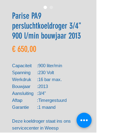
Parise PA9
persluchtkoeldroger 3/4"
900 l/min bouwjaar 2013
Prijs
€ 650,00
Capaciteit
:
900 liter/min
Spanning
:
230 Volt
Werkdruk
:
16 bar max.
Bouwjaar
:
2013
Aansluiting
:
3/4"
Aftap
:
Timergestuurd
Garantie
:
1 maand
Deze koeldroger staat ins ons
servicecenter in Weesp