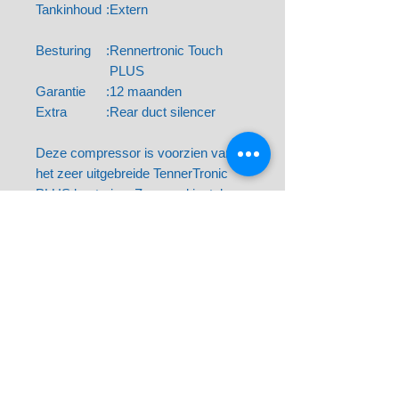
Tankinhoud
:
Extern
Besturing
:
Rennertronic Touch
PLUS
Garantie
:
12 maanden
Extra
:
Rear duct silencer
Deze compressor is voorzien van
het zeer uitgebreide TennerTronic
PLUS besturing. Zeer veel instel- en
uitlees mogelijkheden.
Compressor staat in ons
servicecenter in Weesp
Vacatures
Levering
Voorwaarden
Sitemap